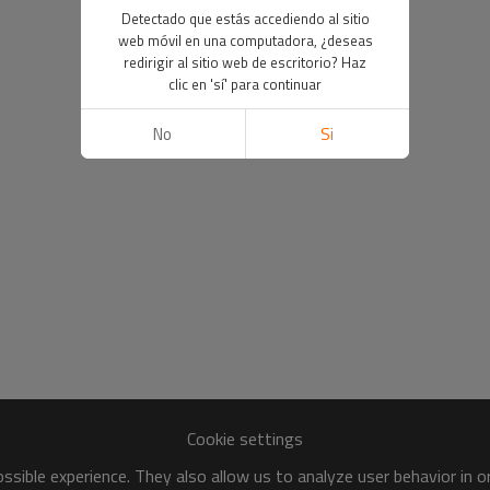
Detectado que estás accediendo al sitio
web móvil en una computadora, ¿deseas
redirigir al sitio web de escritorio? Haz
clic en 'sí' para continuar
No
Si
Cookie settings
sible experience. They also allow us to analyze user behavior in 