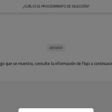
¿CUÁL ES EL PROCEDIMIENTO DE SELECCIÓN?
rango que se muestra, consulte la información de flujo a continuaci