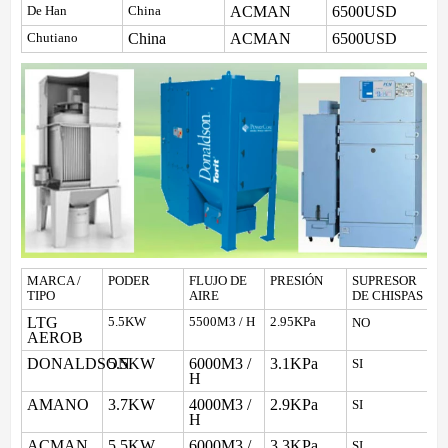
ACMAN
6500USD
De Han
China
China
ACMAN
6500USD
Chutiano
MARCA /
PODER
FLUJO DE
PRESIÓN
SUPRESOR
TIPO
AIRE
DE CHISPAS
LTG
5.5KW
5500M3 / H
2.95KPa
NO
AEROB
DONALDSON
5.5KW
6000M3 /
3.1KPa
SI
H
AMANO
3.7KW
4000M3 /
2.9KPa
SI
H
ACMAN
5.5KW
6000M3 /
3.3KPa
SI