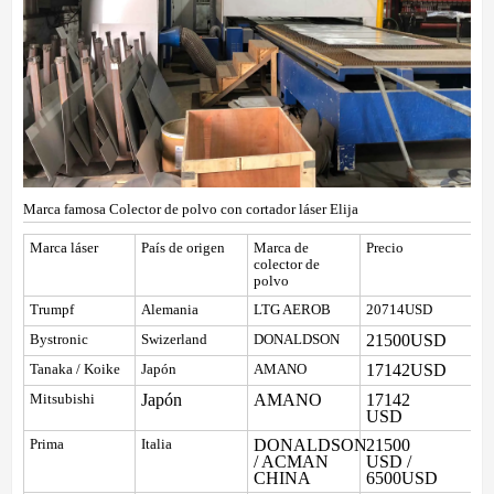
Marca famosa Colector de polvo con cortador láser Elija
Marca láser
País de origen
Marca de
Precio
colector de
polvo
Trumpf
Alemania
LTG AEROB
20714USD
21500USD
Bystronic
Swizerland
DONALDSON
17142USD
Tanaka / Koike
Japón
AMANO
Japón
AMANO
17142
Mitsubishi
USD
DONALDSON
21500
Prima
Italia
/ ACMAN
USD /
CHINA
6500USD