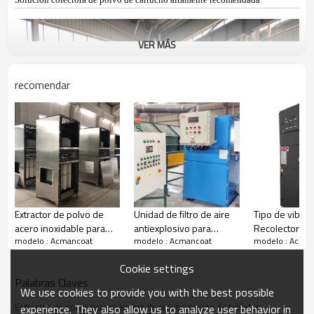
Solución colectora de polvo de cartucho altamente recomendada
VER MÁS
recomendar
Extractor de polvo de
Unidad de filtro de aire
Tipo de vibrac
acero inoxidable para
antiexplosivo para
Recolector de
modelo : Acmancoat
modelo : Acmancoat
modelo : Acma
polvo corrosivo / sala
dispositivo de cribado
cartucho: mod
blanca farmacéutica /
de lastre / polvo
movimiento de
Cookie settings
fábrica electrónica
Colector de polvo ATEX
Palabras Claves
autolimpiante
We use cookies to provide you with the best possible
Extractor de polvo para máquina de recubrimiento de tabletas
experience. They also allow us to analyze user behavior in