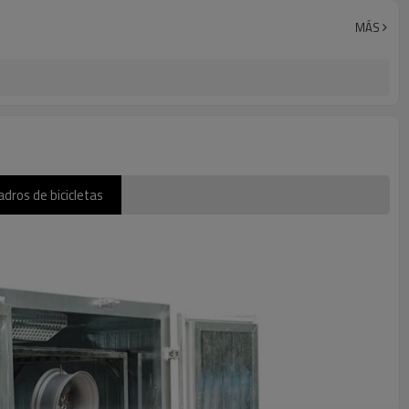
MÁS
adros de bicicletas