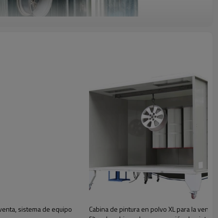
 lotes. El estilo de calefacción eléctrica reduce la tarea
 venta, sistema de equipo
Cabina de pintura en polvo XL para la venta,