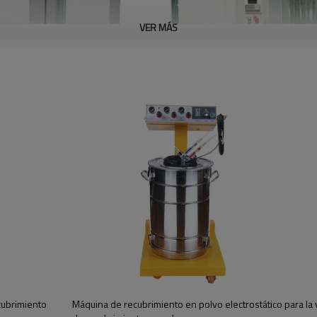
VER MÁS
, adecuado para la mayoría de las piezas de trabajo acabadas en
o.
cubrimiento
Máquina de recubrimiento en polvo electrostático para la