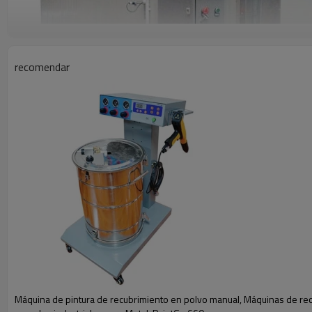
recomendar
El horno de recubrimiento en polvo es un modelo muy vendido
de operación y mantenimiento y crea un ambiente más limpi
Máquina de pintura de recubrimiento en polvo manual, Máquinas de re