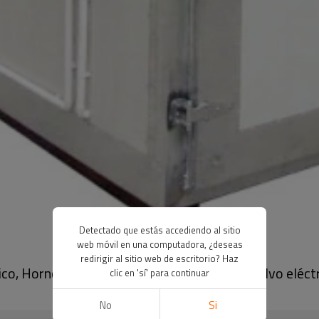
Detectado que estás accediendo al sitio
web móvil en una computadora, ¿deseas
redirigir al sitio web de escritorio? Haz
co, Horno de curado con recubrimiento en polvo eléctr
clic en 'sí' para continuar
No
Si