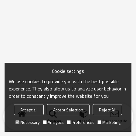
Cookie settings
We use cookies to provide you with the best possible
experience. They also allow us to analyze user behavior in
order to constantly improve the website for you.
Accept all
Accept Selection
Reject All
Inicio
búsqueda
categoría
Enviar consulta
Necessary
Analytics
Preferences
Marketing