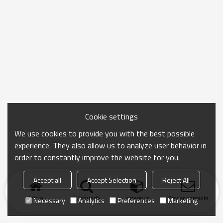
Cookie settings
We use cookies to provide you with the best possible
experience. They also allow us to analyze user behavior in
order to constantly improve the website for you.
Accept all
Accept Selection
Reject All
Inicio
búsqueda
categoría
Enviar consulta
Necessary
Analytics
Preferences
Marketing