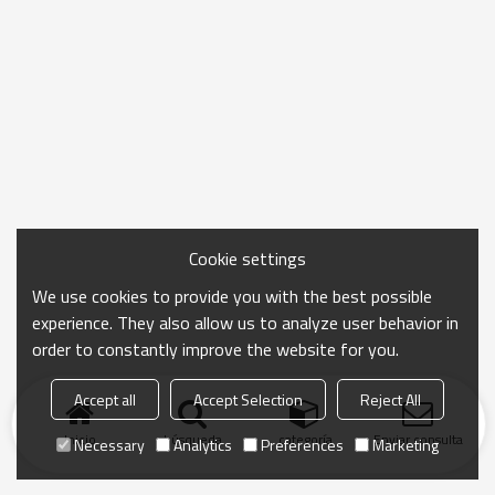
Cookie settings
We use cookies to provide you with the best possible
experience. They also allow us to analyze user behavior in
order to constantly improve the website for you.
Accept all
Accept Selection
Reject All
Inicio
búsqueda
categoría
Enviar consulta
Necessary
Analytics
Preferences
Marketing