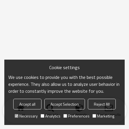
Cookie settings
We use cookies to provide you with the best possible
experience. They also allow us to analyze user behavior in
order to constantly improve the website for you.
Accept all
Accept Selection
Reject All
Inicio
búsqueda
categoría
Enviar consulta
Necessary
Analytics
Preferences
Marketing