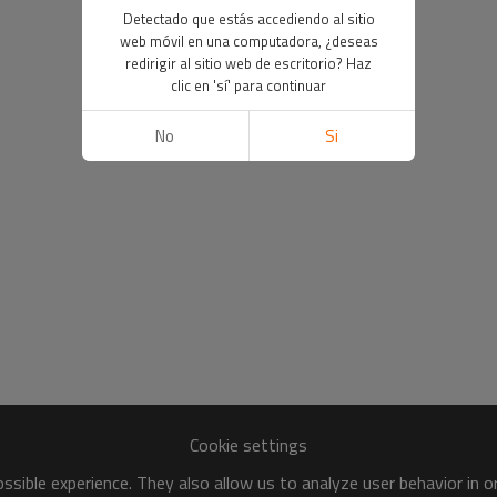
Detectado que estás accediendo al sitio
web móvil en una computadora, ¿deseas
redirigir al sitio web de escritorio? Haz
clic en 'sí' para continuar
No
Si
Cookie settings
sible experience. They also allow us to analyze user behavior in 