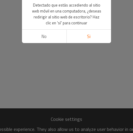
Detectado que estás accediendo al sitio
web móvil en una computadora, ¿deseas
redirigir al sitio web de escritorio? Haz
clic en 'sí' para continuar
No
Si
Cookie settings
sible experience. They also allow us to analyze user behavior in 