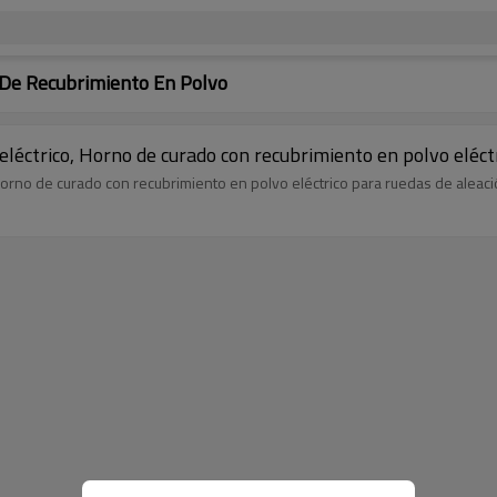
 De Recubrimiento En Polvo
léctrico, Horno de curado con recubrimiento en polvo eléctr
orno de curado con recubrimiento en polvo eléctrico para ruedas de aleació