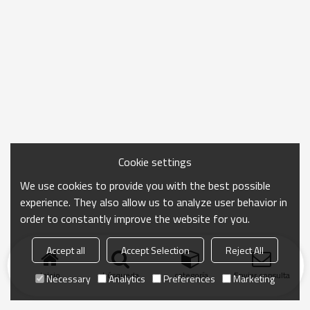
Cookie settings
We use cookies to provide you with the best possible
experience. They also allow us to analyze user behavior in
order to constantly improve the website for you.
Accept all
Accept Selection
Reject All
Inicio
búsqueda
categoría
Enviar consulta
Necessary
Analytics
Preferences
Marketing