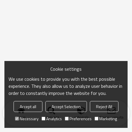
Cookie settings
We use cookies to provide you with the best possible
experience. They also allow us to analyze user behavior in
order to constantly improve the website for you.
Accept all
Accept Selection
Reject All
Inicio
búsqueda
categoría
Enviar consulta
Necessary
Analytics
Preferences
Marketing