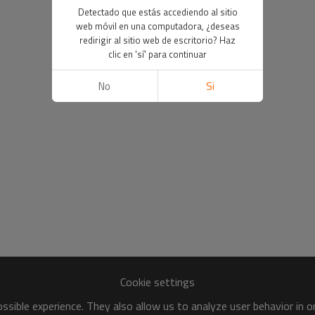
Detectado que estás accediendo al sitio
web móvil en una computadora, ¿deseas
redirigir al sitio web de escritorio? Haz
clic en 'sí' para continuar
No
Si
Cookie settings
sible experience. They also allow us to analyze user behavior in 