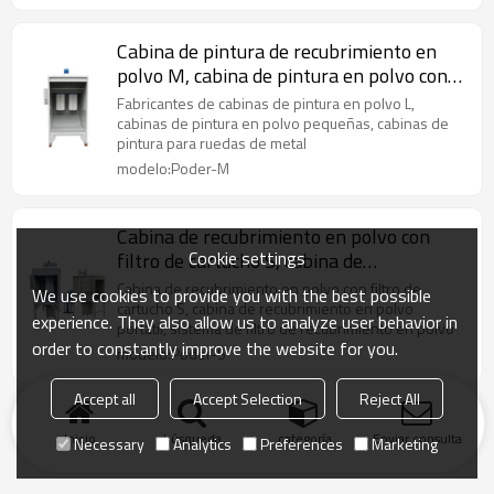
Cabina de pintura de recubrimiento en
polvo M, cabina de pintura en polvo con
sistema de filtro en venta
Fabricantes de cabinas de pintura en polvo L,
cabinas de pintura en polvo pequeñas, cabinas de
pintura para ruedas de metal
modelo:Poder-M
Cabina de recubrimiento en polvo con
Cookie settings
filtro de cartucho S, cabina de
recubrimiento en polvo portátil, sistema
Cabina de recubrimiento en polvo con filtro de
We use cookies to provide you with the best possible
de filtro de recubrimiento en polvo
cartucho S, cabina de recubrimiento en polvo
experience. They also allow us to analyze user behavior in
portátil, sistema de filtro de recubrimiento en polvo
order to constantly improve the website for you.
modelo:Poder-S
Accept all
Accept Selection
Reject All
Inicio
búsqueda
categoría
Enviar consulta
Necessary
Analytics
Preferences
Marketing