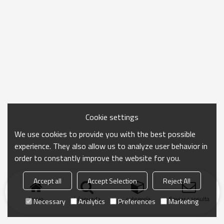
Cookie settings
We use cookies to provide you with the best possible
experience. They also allow us to analyze user behavior in
order to constantly improve the website for you.
Accept all
Accept Selection
Reject All
Inicio
búsqueda
categoría
Enviar consulta
Necessary
Analytics
Preferences
Marketing