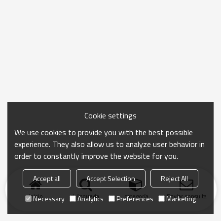
Cookie settings
We use cookies to provide you with the best possible
experience. They also allow us to analyze user behavior in
order to constantly improve the website for you.
Accept all
Accept Selection
Reject All
Inicio
búsqueda
categoría
Enviar consulta
Necessary
Analytics
Preferences
Marketing