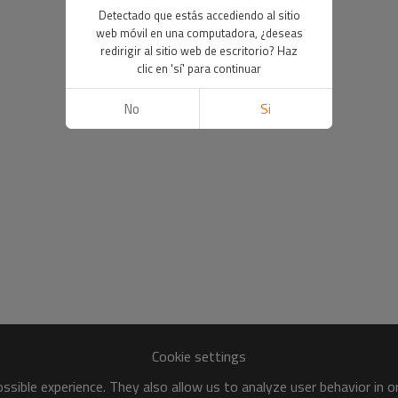
Detectado que estás accediendo al sitio
web móvil en una computadora, ¿deseas
redirigir al sitio web de escritorio? Haz
clic en 'sí' para continuar
No
Si
Cookie settings
sible experience. They also allow us to analyze user behavior in 