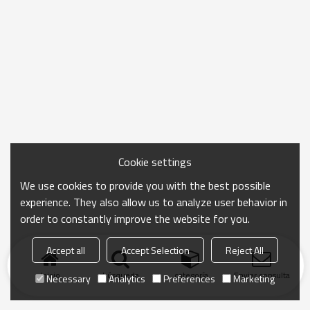
Cookie settings
We use cookies to provide you with the best possible
experience. They also allow us to analyze user behavior in
order to constantly improve the website for you.
Accept all
Accept Selection
Reject All
Inicio
búsqueda
categoría
Enviar consulta
Necessary
Analytics
Preferences
Marketing