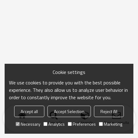
Cookie settings
We use cookies to provide you with the best possible
experience. They also allow us to analyze user behavior in
order to constantly improve the website for you.
Accept all
Accept Selection
Reject All
Inicio
búsqueda
categoría
Enviar consulta
Necessary
Analytics
Preferences
Marketing