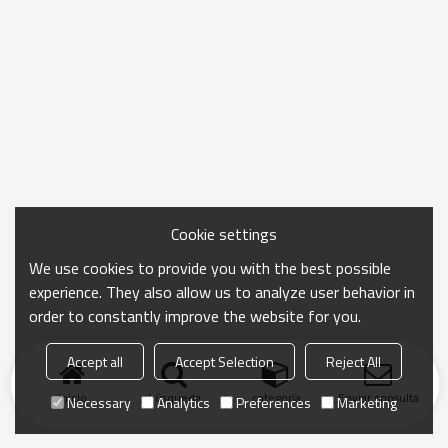
Cookie settings
We use cookies to provide you with the best possible
experience. They also allow us to analyze user behavior in
order to constantly improve the website for you.
Accept all
Accept Selection
Reject All
Inicio
búsqueda
categoría
Enviar consulta
Necessary
Analytics
Preferences
Marketing