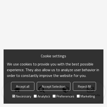
Cookie settings
We use cookies to provide you with the best possible
experience. They also allow us to analyze user behavior in
order to constantly improve the website for you.
Accept all
Accept Selection
Reject All
Inicio
búsqueda
categoría
Enviar consulta
Necessary
Analytics
Preferences
Marketing