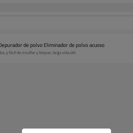
epurador de polvo Eliminador de polvo acuoso
 fácil de insuflar y limpiar, larga vida útil.