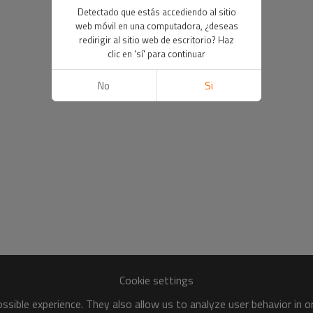
Detectado que estás accediendo al sitio
web móvil en una computadora, ¿deseas
redirigir al sitio web de escritorio? Haz
clic en 'sí' para continuar
No
Si
Cookie settings
sible experience. They also allow us to analyze user behavior in 