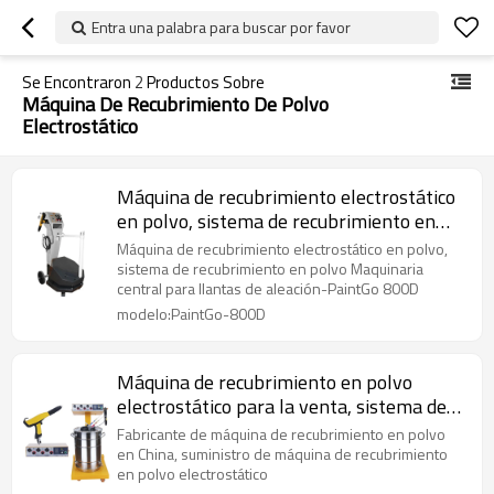
Entra una palabra para buscar por favor
Se Encontraron
2
Productos Sobre
Máquina De Recubrimiento De Polvo
Electrostático
Máquina de recubrimiento electrostático
en polvo, sistema de recubrimiento en
polvo Maquinaria central para llantas de
Máquina de recubrimiento electrostático en polvo,
aleación-PaintGo 800D
sistema de recubrimiento en polvo Maquinaria
central para llantas de aleación-PaintGo 800D
modelo:PaintGo-800D
Máquina de recubrimiento en polvo
electrostático para la venta, sistema de
equipo de recubrimiento en polvo
Fabricante de máquina de recubrimiento en polvo
en China, suministro de máquina de recubrimiento
en polvo electrostático