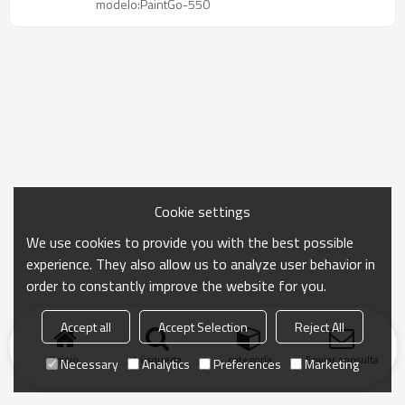
modelo:PaintGo-550
Cookie settings
We use cookies to provide you with the best possible
experience. They also allow us to analyze user behavior in
order to constantly improve the website for you.
Accept all
Accept Selection
Reject All
Inicio
búsqueda
categoría
Enviar consulta
Necessary
Analytics
Preferences
Marketing