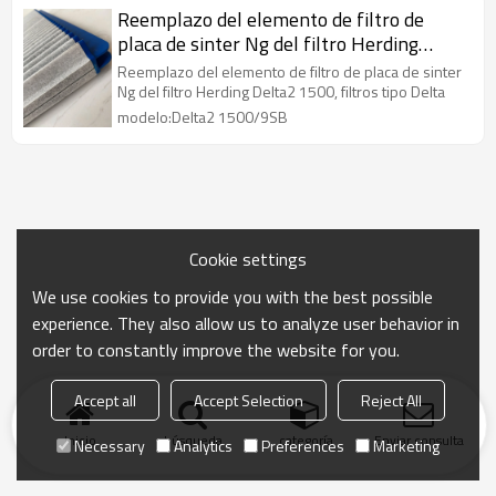
Reemplazo del elemento de filtro de
placa de sinter Ng del filtro Herding
Delta2 1500, filtros tipo Delta
Reemplazo del elemento de filtro de placa de sinter
Ng del filtro Herding Delta2 1500, filtros tipo Delta
modelo:Delta2 1500/9SB
Cookie settings
We use cookies to provide you with the best possible
experience. They also allow us to analyze user behavior in
order to constantly improve the website for you.
Accept all
Accept Selection
Reject All
Inicio
búsqueda
categoría
Enviar consulta
Necessary
Analytics
Preferences
Marketing