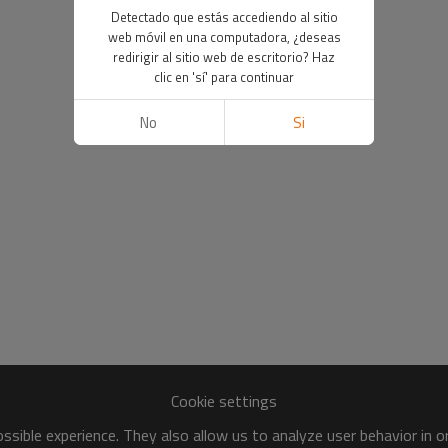
Detectado que estás accediendo al sitio
web móvil en una computadora, ¿deseas
redirigir al sitio web de escritorio? Haz
clic en 'sí' para continuar
No
Si
Cookie settings
sible experience. They also allow us to analyze user behavior in 