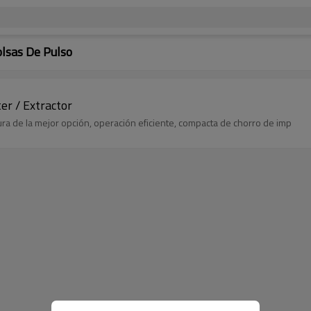
lsas De Pulso
er / Extractor
ura de la mejor opción, operación eficiente, compacta de chorro de imp