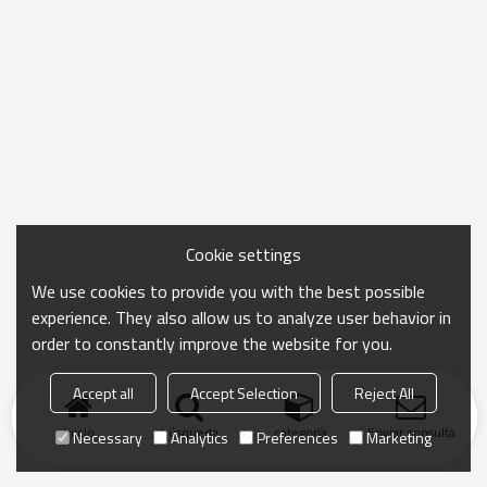
Cookie settings
We use cookies to provide you with the best possible
experience. They also allow us to analyze user behavior in
order to constantly improve the website for you.
Accept all
Accept Selection
Reject All
Inicio
búsqueda
categoría
Enviar consulta
Necessary
Analytics
Preferences
Marketing