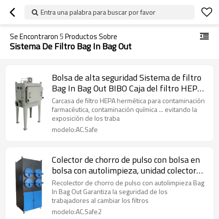
Entra una palabra para buscar por favor
Se Encontraron
5
Productos Sobre
Sistema De Filtro Bag In Bag Out
Bolsa de alta seguridad Sistema de filtro
Bag In Bag Out BIBO Caja del filtro HEPA
Unidad colectora de la caja del filtro
Carcasa de filtro HEPA hermética para contaminación
farmacéutica, contaminación química ... evitando la
exposición de los traba
modelo:AC.Safe
Colector de chorro de pulso con bolsa en
bolsa con autolimpieza, unidad colectora
de polvo de cartucho BIBO
Recolector de chorro de pulso con autolimpieza Bag
In Bag Out Garantiza la seguridad de los
trabajadores al cambiar los filtros
modelo:AC.Safe2