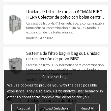
Unidad de filtro de carcasa ACMAN BIBO
HEPA Colector de polvo con bolsa dentro
y fuera
Carcasa de filtro HEPA hermética para contaminación
farmacéutica, contaminación química... evitando la
exposición de los trabajadores.
modelo:CA seguro
Sistema de filtro bag in bag out, unidad
de recolección de polvo BIBO
farmacéutica
Carcasa de filtro HEPA hermética para contaminación
farmacéutica, contaminación química... evitando la
exposición de los trabajadores.
Cookie settings
modelo:CA seguro
We use cookies to provide you with the best possible
experience. They also allow us to analyze user behavior in
ACMAN OEM BIBO Bag In Bag Out
order to constantly improve the website for you.
Unidad de carcasa de filtro
ACMAN podría OEM BIBO Bag In Bag Out Unidad de
Accept all
Accept Selection
Reject All
carcasa de filtro para los requisitos del cliente.