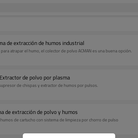
ma de extracción de humos industrial
 para atrapar el humo, el colector de polvo ACMAN es una buena opción.
Extractor de polvo por plasma
supresor de chispas y extractor de humos por pulsos.
ma de extracción de polvo y humos
humos de cartucho con sistema de limpieza por chorro de pulso