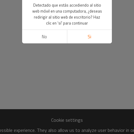
Detectado que estás accediendo al sitio
web móvil en una computadora, ¿deseas
redirigir al sitio web de escritorio? Haz
clic en 'sí' para continuar
No
Si
Cookie settings
sible experience. They also allow us to analyze user behavior in 