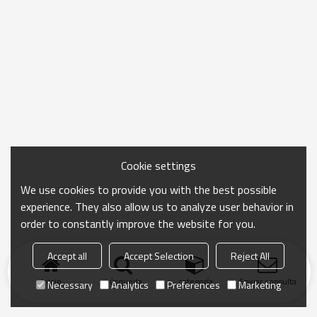
Cookie settings
We use cookies to provide you with the best possible
experience. They also allow us to analyze user behavior in
order to constantly improve the website for you.
Accept all
Accept Selection
Reject All
Inicio
búsqueda
categoría
Enviar consulta
Necessary
Analytics
Preferences
Marketing