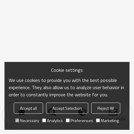
Cookie settings
We use cookies to provide you with the best possible
experience. They also allow us to analyze user behavior in
order to constantly improve the website for you.
Accept all
Accept Selection
Reject All
Inicio
búsqueda
categoría
Enviar consulta
Necessary
Analytics
Preferences
Marketing